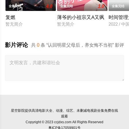
4.0
1.0
全集完结
全集完结
全集完结
复燃
薄爷的小祖宗又A又飒
时间管理
暂无简介
暂无简介
2022 / 
影片评论
共
0
条 “认回明星父母后，养女悔不当初” 影评
星空影院
提供高清电影大全、动漫、综艺、未删减电视剧全集免费在线
观看
Copyright © 2023 ccjdxs.com All Rights Reserved
粤ICP备17059901号