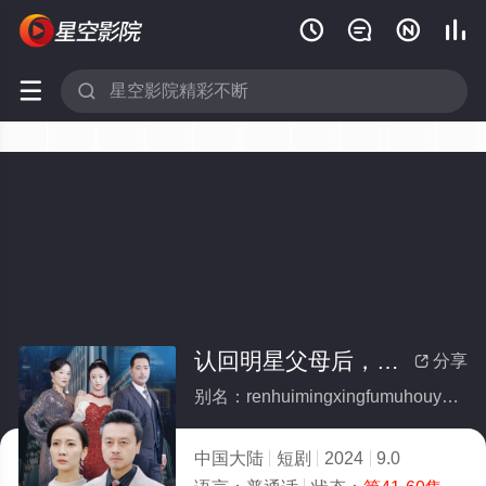






认回明星父母后，养女悔不当初(全集)
分享

别名：renhuimingxingfumuhouyangnvhuibudangchu
中国大陆
短剧
2024
9.0