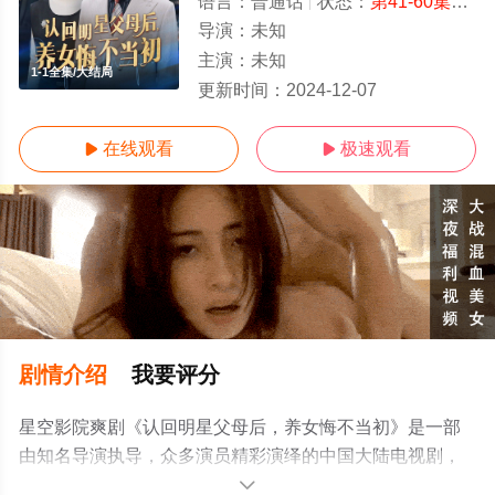
语言：
普通话
状态：
第41-60集完结
导演：
未知
主演：
未知
1-1全集/大结局
更新时间：
2024-12-07
在线观看
极速观看


剧情介绍
我要评分
星空影院爽剧《认回明星父母后，养女悔不当初》是一部
由知名导演执导，众多演员精彩演绎的中国大陆电视剧，
大结局剧情已揭晓（1-1全集），手机免费观看高清无删减
