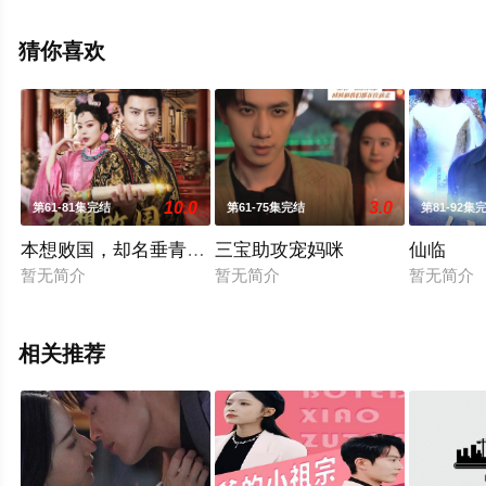
完整版电视剧全集来上星空影视就够了，更多相关信息可
移步至豆瓣电视剧、电视猫或剧情网等平台了解。
猜你喜欢
10.0
3.0
第61-81集完结
第61-75集完结
第81-92集
本想败国，却名垂青史（朕真不想赢）穿越封神我成了纣
三宝助攻宠妈咪
仙临
暂无简介
暂无简介
暂无简介
相关推荐