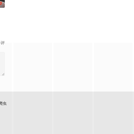
0
影评
爬虫