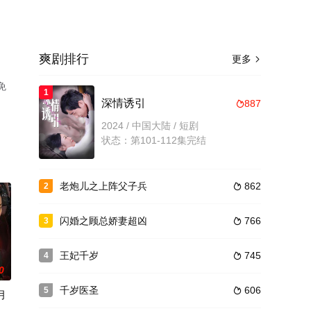
爽剧排行
更多

免
1
深情诱引
887

2024 / 中国大陆 / 短剧
状态：第101-112集完结
老炮儿之上阵父子兵
862
2

闪婚之顾总娇妻超凶
766
3

王妃千岁
745
4

0
千岁医圣
606
5

月