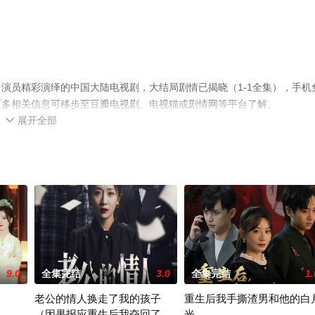
演员精彩演绎的中国大陆电视剧，大结局剧情已揭晓（1-1全集），手机
更多相关信息可移步至豆瓣电视剧、电视猫或剧情网等平台了解。
展开全部

9.0
全集完结
3.0
全集完结
1.
了
老公的情人换走了我的孩子
重生后我手撕渣男和他的白
（因果报应重生后我夺回了孩
光