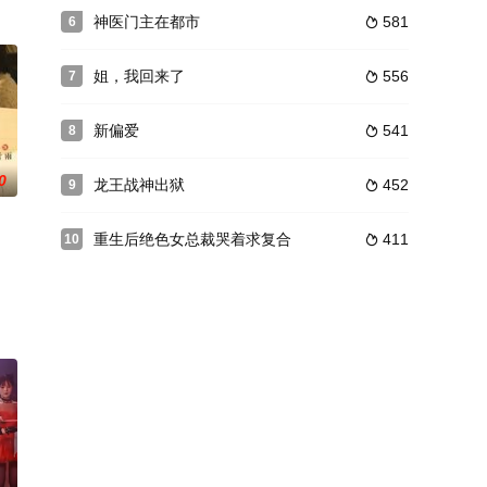
神医门主在都市
581
6

姐，我回来了
556
7

新偏爱
541
8

0
龙王战神出狱
452
9

重生后绝色女总裁哭着求复合
411
10
