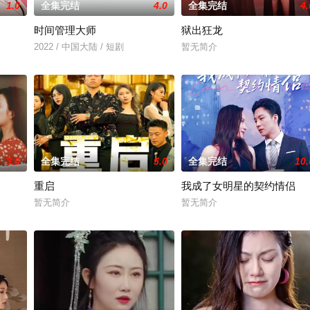
1.0
全集完结
4.0
全集完结
4.
时间管理大师
狱出狂龙
2022 / 中国大陆 / 短剧
暂无简介
3.0
全集完结
5.0
全集完结
10.
重启
我成了女明星的契约情侣
暂无简介
暂无简介