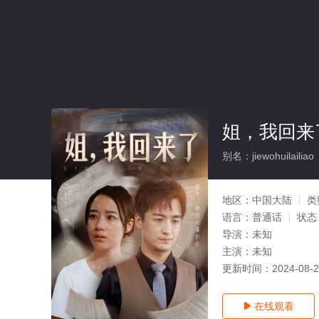
姐，我回来了
别名：jiewohuilailiao
地区：
中国大陆
类
语言：
普通话
状态
导演：
未知
主演：
未知
更新时间：
2024-08-
在线观看
