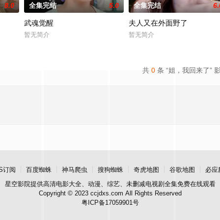
8.0
全集完结
5.0
全集完结
6.
武魂觉醒
夫人又在外面野了
暂无简介
暂无简介
共
0
条 “姐，我回来了” 
S订阅
百度蜘蛛
神马爬虫
搜狗蜘蛛
奇虎地图
谷歌地图
必应
星空影院
提供高清电影大全、动漫、综艺、未删减电视剧全集免费在线观看
Copyright © 2023 ccjdxs.com All Rights Reserved
粤ICP备17059901号