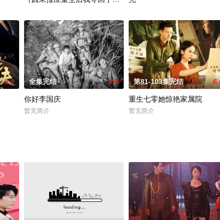
子）
暂无简介
暂无简介
8.0
全集完结
2.0
第81-103集完结
6.
你好李国庆
重生七零她惊艳家属院
暂无简介
暂无简介