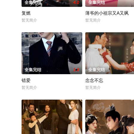
全集完结
4.0
全集完结
复燃
薄爷的小祖宗又A又飒
暂无简介
暂无简介
全集完结
1.0
全集完结
错爱
念念不忘
暂无简介
暂无简介