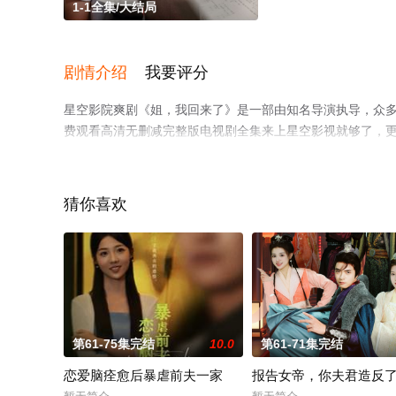
1-1全集/大结局
剧情介绍
我要评分
星空影院爽剧《姐，我回来了》是一部由知名导演执导，众多
费观看高清无删减完整版电视剧全集来上星空影视就够了，
猜你喜欢
第61-75集完结
10.0
第61-71集完结
恋爱脑痊愈后暴虐前夫一家
报告女帝，你夫君造反