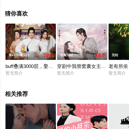
空影视就够了，更多相关信息可移步至豆瓣电视剧、电视
猫或剧情网等平台了解。
猜你喜欢
10.0
10.0
第41-54集完结
全集完结
完结
buff叠满3000层，娶妻就能开宝箱
穿剧中我替窝囊女主战翻全场
老有所依
暂无简介
暂无简介
暂无简介
相关推荐