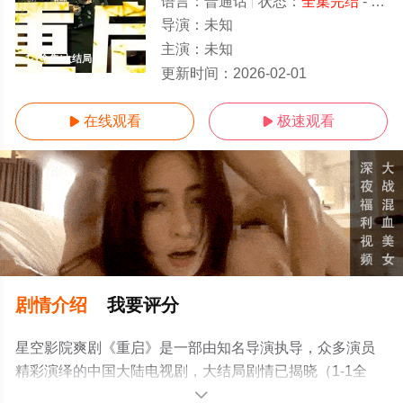
语言：
普通话
状态：
全集完结
- 免费在线观看
导演：
未知
主演：
未知
1-1全集/大结局
更新时间：
2026-02-01
在线观看
极速观看


剧情介绍
我要评分
星空影院爽剧《重启》是一部由知名导演执导，众多演员
精彩演绎的中国大陆电视剧，大结局剧情已揭晓（1-1全
集），手机免费观看高清无删减完整版电视剧全集来上星
