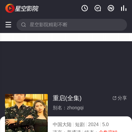






重启(全集)
分享

别名：zhongqi
中国大陆
短剧
2024
5.0