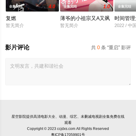
4.0
1.0
全集完结
全集完结
全集完结
复燃
薄爷的小祖宗又A又飒
时间管理
暂无简介
暂无简介
2022 / 
影片评论
共
0
条 “重启” 影评
星空影院
提供高清电影大全、动漫、综艺、未删减电视剧全集免费在线
观看
Copyright © 2023 ccjdxs.com All Rights Reserved
粤ICP备17059901号