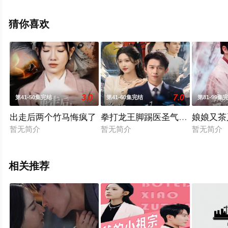
集来上星空影视就够了，更多相关信息可移步至豆瓣电视
剧、电视猫或剧情网等平台了解。
猜你喜欢
3.0
7.0
第41-50集完结
第41-60集完结
第81-99集
出走后两个竹马悔疯了
拳打龙王脚踢医圣气哭反派大小
娘娘又茶
暂无简介
暂无简介
暂无简介
相关推荐