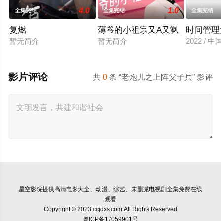
4.0
1.0
全集完结
全集完结
全集完结
复燃
薄爷的小祖宗又A又飒
时间管理
暂无简介
暂无简介
2022 / 
影片评论
共
0
条 “老炮儿之上阵父子兵” 影评
星空影院
提供高清电影大全、动漫、综艺、未删减电视剧全集免费在线
观看
Copyright © 2023 ccjdxs.com All Rights Reserved
粤ICP备17059901号