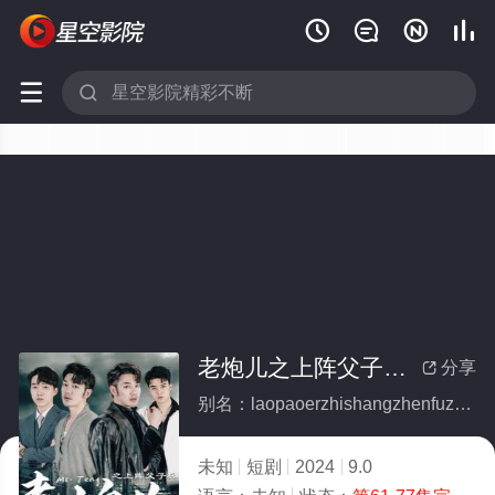






老炮儿之上阵父子兵(全集)
分享

别名：laopaoerzhishangzhenfuzibing
未知
短剧
2024
9.0