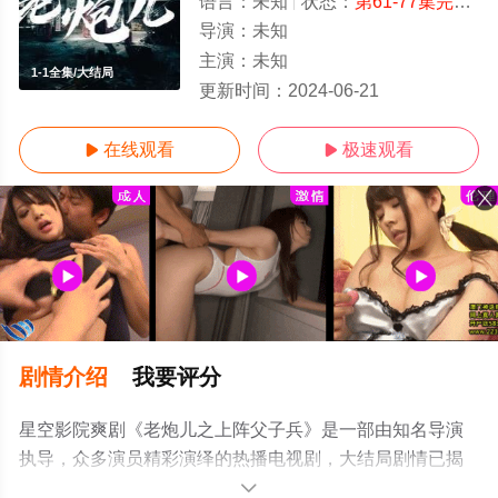
语言：
未知
状态：
第61-77集完结
-
导演：
未知
主演：
未知
1-1全集/大结局
更新时间：
2024-06-21
在线观看
极速观看


剧情介绍
我要评分
星空影院爽剧《老炮儿之上阵父子兵》是一部由知名导演
执导，众多演员精彩演绎的热播电视剧，大结局剧情已揭
晓（1-1全集），手机免费观看高清无删减完整版电视剧全
