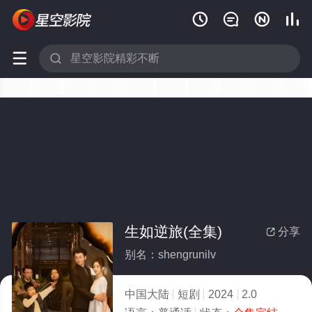






生如逆旅(全集)
分享

别名：shengrunilv
中国大陆
短剧
2024
2.0