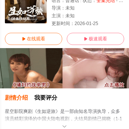
语言：
普通话
状态：
全集完结
- 免费在线观看
导演：
未知
主演：
未知
1-1全集/大结局
更新时间：
2026-01-25
在线观看
极速观看


剧情介绍
我要评分
星空影院爽剧《生如逆旅》是一部由知名导演执导，众多
演员精彩演绎的中国大陆电视剧，大结局剧情已揭晓（1-1
全集），手机免费观看高清无删减完整版电视剧全集来上
