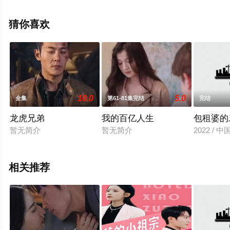
星空影视就够了，更多相关信息可移步至豆瓣电视剧、电
视猫或剧情网等平台了解。
猜你喜欢
10.0
5.0
全集
第61-81集完结
完结
龙虎兄弟
我的百亿人生
包租婆的
暂无简介
暂无简介
2022 / 
相关推荐