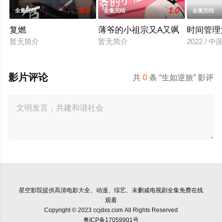
4.0
1.0
全集完结
全集完结
全集完结
复燃
薄爷的小祖宗又A又飒
时间管理
暂无简介
暂无简介
2022 / 
影片评论
共
0
条 “生如逆旅” 影评
星空影院
提供高清电影大全、动漫、综艺、未删减电视剧全集免费在线
观看
Copyright © 2023 ccjdxs.com All Rights Reserved
粤ICP备17059901号