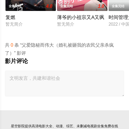
4.0
1.0
全集完结
全集完结
全集完结
复燃
薄爷的小祖宗又A又飒
时间管理
暂无简介
暂无简介
2022 / 
共
0
条 “父爱隐秘而伟大（婚礼被砸我的农民父亲杀疯
了）” 影评
影片评论
星空影院
提供高清电影大全、动漫、综艺、未删减电视剧全集免费在线