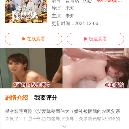
语言：
普通话
状态：
第41-60集完结
导演：
未知
主演：
未知
1-1全集/大结局
更新时间：
2024-12-06
在线观看
极速观看


剧情介绍
我要评分
星空影院爽剧《父爱隐秘而伟大（婚礼被砸我的农民父亲
杀疯了）》是一部由知名导演执导，众多演员精彩演绎的
中国大陆电视剧，大结局剧情已揭晓（1-1全集），手机免
