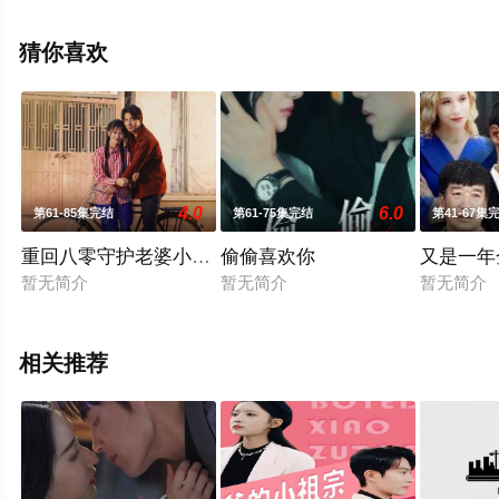
费观看高清无删减完整版电视剧全集来上星空影视就够
了，更多相关信息可移步至豆瓣电视剧、电视猫或剧情网
猜你喜欢
等平台了解。
4.0
6.0
第61-85集完结
第61-75集完结
第41-67集
重回八零守护老婆小哑巴
偷偷喜欢你
又是一年
暂无简介
暂无简介
暂无简介
相关推荐