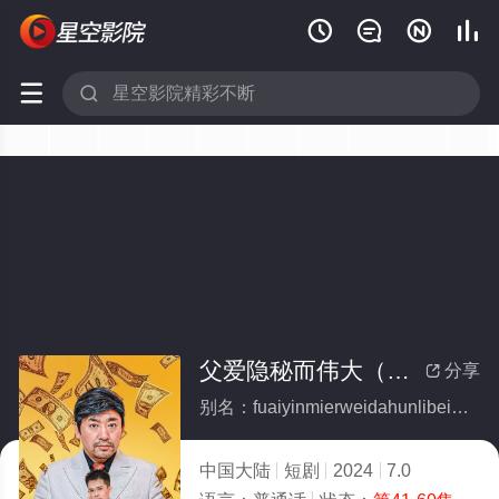






父爱隐秘而伟大（婚礼被砸我的农民父亲杀疯了）(全集)
分享

别名：fuaiyinmierweidahunlibeizawodenongminfuqinshafengliao
中国大陆
短剧
2024
7.0