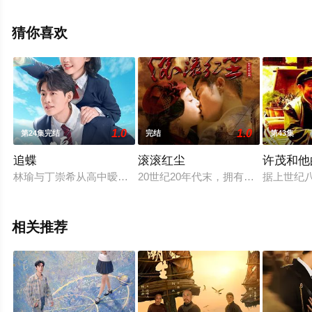
手机免费观看高清无删减完整版电视剧全集来上星空影视
就够了，更多相关信息可移步至豆瓣电视剧、电视猫或剧
猜你喜欢
情网等平台了解。
1.0
1.0
第24集完结
完结
第43集
追蝶
滚滚红尘
许茂和他
林瑜与丁崇希从高中暧昧到大学，一场车祸致使林瑜昏迷不醒。
20世纪20年代末，拥有不幸身世和
据上世纪
相关推荐