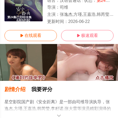
语言：
汉语普通话
状态：
第24集已完结
导演：
司维
主演：
张逸杰,方瑾,王嘉浩,韩芮莹,李籽诺,张大雷
第24集已完结/全集
更新时间：
2026-06-22
在线观看
极速观看


剧情介绍
我要评分
星空影院国产剧《安全距离》是一部由司维导演执导，张
逸杰,方瑾,王嘉浩,韩芮莹,李籽诺,张大雷等演员精彩演绎的
中国大陆电视剧，大结局剧情已揭晓（第24集已完结），
