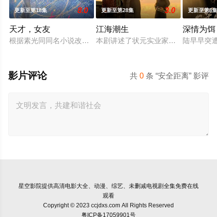
8.0
3.0
更新至第18集
更新至第28集
更新至第6
天才，女友
江海潮生
深情为饵
根据素光同同名小说改编。江逾白长大以后，林知夏忽然对他说：
本剧讲述了状元实业家张謇创办大生
陆早早突
影片评论
共
0
条 “安全距离” 影评
星空影院
提供高清电影大全、动漫、综艺、未删减电视剧全集免费在线
观看
Copyright © 2023 ccjdxs.com All Rights Reserved
粤ICP备17059901号