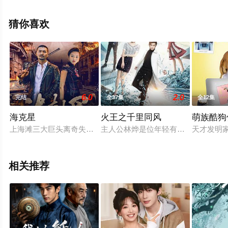
电视剧，大结局剧情已揭晓（第20集已完结），手机免费
观看高清无删减完整版电视剧全集来上星空影视就够了，
猜你喜欢
更多相关信息可移步至豆瓣电视剧、电视猫或剧情网等平
台了解。
6.0
2.0
完结
全37集
全12集
海克星
火王之千里同风
萌族酷狗
上海滩三大巨头离奇失踪，租界前总探长邢天杨深入追查，引发
主人公林烨是位年轻有为的科学家，
天才发明
相关推荐