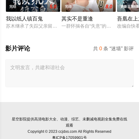
5.0
8.0
完结
完结
更新至第6
我以纸人镇百鬼
其实不是重逢
吾凰在上
苏木继承了失踪父亲留下的白事馆，本想低调扎纸维生，却因一
一群怀揣各自“失意”的年轻人，在沿
改编自快
影片评论
共
0
条 “迷墙” 影评
星空影院
提供高清电影大全、动漫、综艺、未删减电视剧全集免费在线
观看
Copyright © 2023 ccjdxs.com All Rights Reserved
粤ICP备17059901号