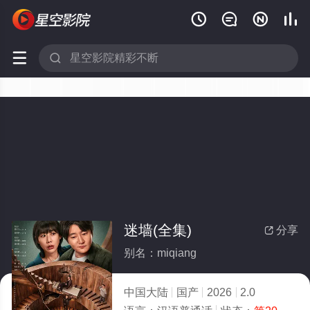






迷墙(全集)
分享

别名：miqiang
中国大陆
国产
2026
2.0