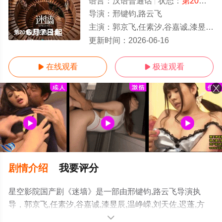
语言：
汉语普通话
状态：
第20集已完结
导演：
邢键钧,路云飞
主演：
郭京飞,任素汐,谷嘉诚,漆昱辰,温峥嵘,刘天佐,迟蓬,方芳,董博,朱袁员,王伯昭,郑楚一
第20集已完结/全集
更新时间：
2026-06-16
在线观看
极速观看


剧情介绍
我要评分
星空影院国产剧《迷墙》是一部由邢键钧,路云飞导演执
导，郭京飞,任素汐,谷嘉诚,漆昱辰,温峥嵘,刘天佐,迟蓬,方
芳,董博,朱袁员,王伯昭,郑楚一等演员精彩演绎的中国大陆
