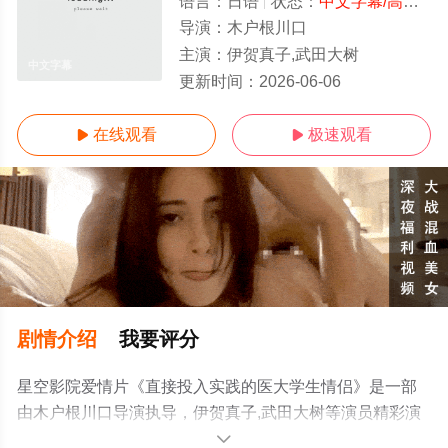
语言：
日语
状态：
中文字幕/高清
- 
导演：
木户根川口
主演：
伊贺真子,武田大树
中文字幕
更新时间：
2026-06-06
在线观看
极速观看


剧情介绍
我要评分
星空影院爱情片《直接投入实践的医大学生情侣》是一部
由木户根川口导演执导，伊贺真子,武田大树等演员精彩演
绎的日本电影，手机免费观看高清无删减完整版电影大全
