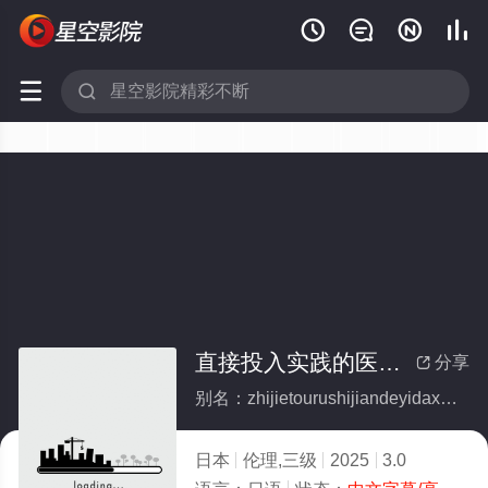






直接投入实践的医大学生情侣
分享

别名：zhijietourushijiandeyidaxueshengqinglv
日本
伦理,三级
2025
3.0