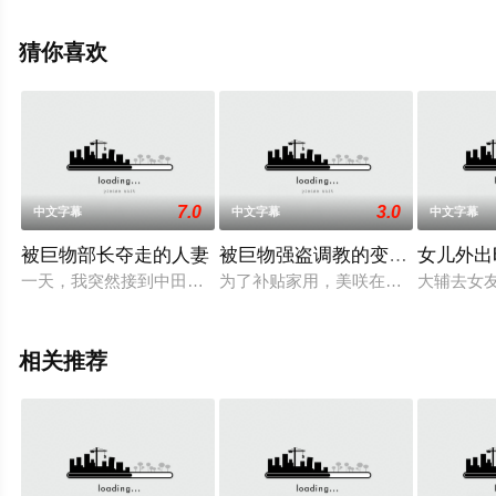
来上星空影视就够了，更多相关信息可移步至豆瓣电影、
电视猫或剧情网等平台了解。
猜你喜欢
7.0
3.0
中文字幕
中文字幕
中文字幕
被巨物部长夺走的人妻
被巨物强盗调教的变态人妻兼职
女儿外出
一天，我突然接到中田经理的出差指令。难道是因为我向公司举
为了补贴家用，美咲在一家便利店做
大辅去女
相关推荐