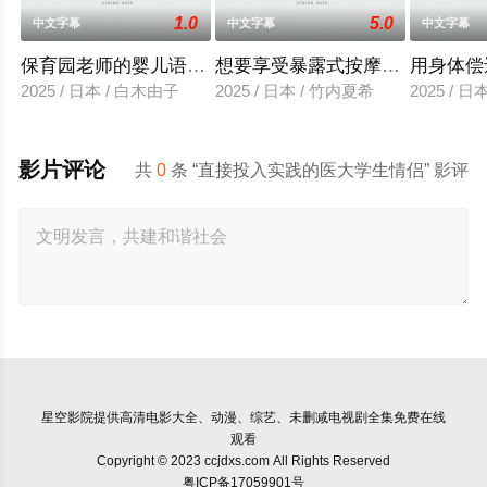
1.0
5.0
中文字幕
中文字幕
中文字幕
保育园老师的婴儿语让人超兴奋
想要享受暴露式按摩的已婚女子
用身体偿
2025 / 日本 / 白木由子
2025 / 日本 / 竹内夏希
2025 / 
影片评论
共
0
条 “直接投入实践的医大学生情侣” 影评
星空影院
提供高清电影大全、动漫、综艺、未删减电视剧全集免费在线
观看
Copyright © 2023 ccjdxs.com All Rights Reserved
粤ICP备17059901号