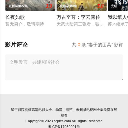
3.0
5.0
更新至第22集
更新至第8集
完结
长夜如歌
万古至尊：李云霄传
我以纸人
暂无简介，敬请期待
天武大陆第三强者，破军武帝古飞扬
苏木继承
影片评论
共
0
条 “妻子的面具” 影评
星空影院
提供高清电影大全、动漫、综艺、未删减电视剧全集免费在线
观看
Copyright © 2023 ccjdxs.com All Rights Reserved
粤ICP备17059901号