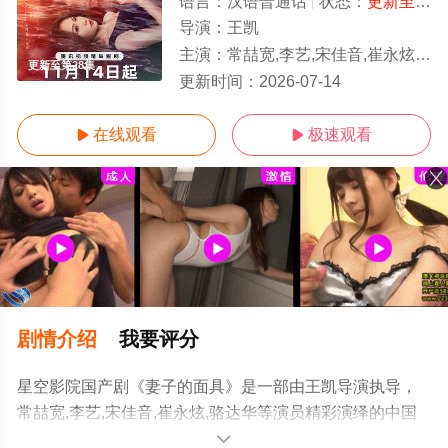
语言：
汉语普通话
状态：
更新至第28集
导演：
王凯
主演：
常喆宽,李艺,宋佳音,崔永炫,骆达华
更新至第28集
更新时间：
2026-07-14
在线观看
极速观看


剧情介绍
我要评分
星空影院国产剧《妻子的面具》是一部由王凯导演执导，
常喆宽,李艺,宋佳音,崔永炫,骆达华等演员精彩演绎的中国
大陆电视剧，手机免费观看高清无删减完整版电视剧全集
