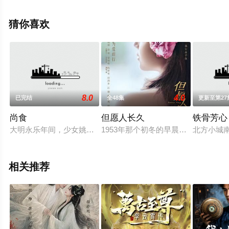
来上星空影视就够了，更多相关信息可移步至豆瓣电视
剧、电视猫或剧情网等平台了解。
猜你喜欢
8.0
4.0
已完结
全48集
更新至第27
尚食
但愿人长久
铁骨芳心
大明永乐年间，少女姚子衿（吴谨言 饰）入选为尚食局宫女，
1953年那个初冬的早晨，台湾眷村
北方小城
相关推荐