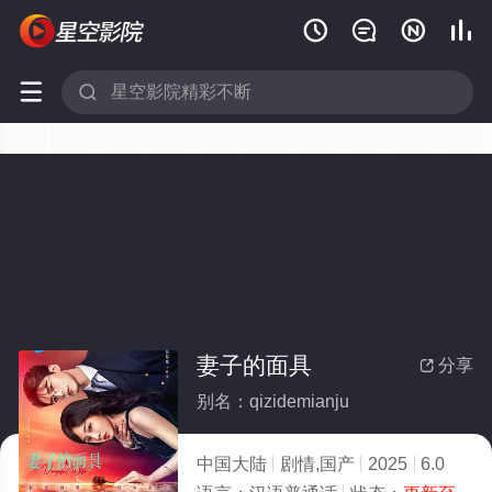






妻子的面具
分享

别名：qizidemianju
中国大陆
剧情,国产
2025
6.0