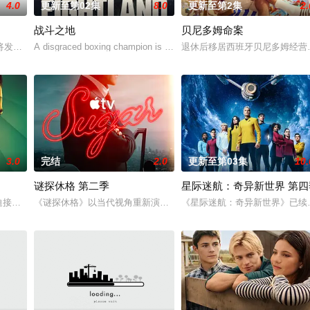
4.0
更新至第02集
8.0
更新至第2集
2.
战斗之地
贝尼多姆命案
个谢尔顿和莱纳德制造的设备，意外导致了多元宇宙的世界末日，
生在柏林，时间是前一季的两年半之后，Carrie Mathison不再是情报员，
A disgraced boxing champion is released from prison and re
退休后移居西班牙贝尼多姆经营
3.0
完结
2.0
更新至第03集
10.
谜探休格 第二季
星际迷航：奇异新世界 第四
直至一位神秘转校生出现。与此同时，专门猎杀青少年的连环杀
hols在被迫接受“净化”后幸存下来，但记忆却已丧失，而地堡正从叛乱中恢复，并面临着
《谜探休格》以当代视角重新演绎了文学、电影和电视史上最受欢迎且
《星际迷航：奇异新世界》已续