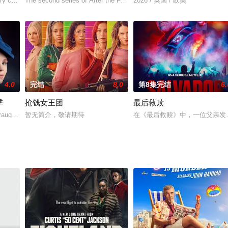
是一名极道组织成员，因谋杀一名日本商人而遭到通缉。他家族的荣
tory channel. BIG TIMBER follows
The second series of After the Flood finds newly promoted
2026 / 英国 / 欧美
4.0
完结
8.0
第8集完结
6.
季
抢钱女王团
最后救赎
 of Innocence》。
aught relationship begins to e
暂无简介，敬请期待
在《最后救赎》中，一位父亲发