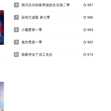
我与沃尔特家男孩的生活第二季
987
6

设得兰谜案 第七季
986
7

小魔婴第一季
983
8

0
鬼作秀第一季
982
9

我要停业了员工先生
973
10

现女儿加入了新纳粹组织。他必须接近该组织，拯救女儿，并了解她加入该组