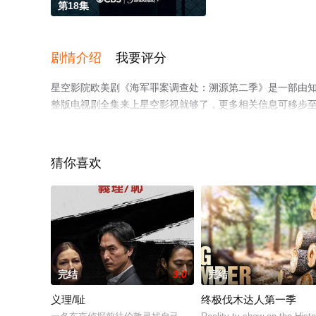
第18集
剧情介绍
我要评分
星空影院欧美剧《海军罪案调查处：溯源第二季》是一部由
整版电视剧全集来上星空影视就够了，更多相关信息可移步
猜你喜欢
完结
3.0
完结
义理/耻
终极伐木达人第一季