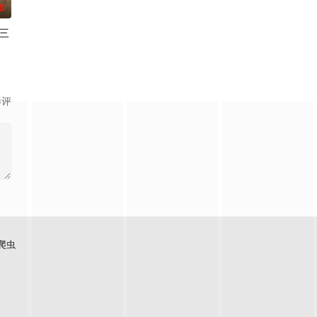
0
三
的身份在别国首都开展工作的情况：她如何招募情报线
2, Netflix has renewed My L
影评
爬虫