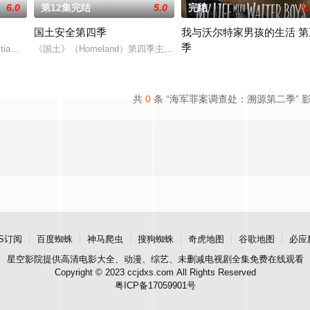
6.0
第12集完结
5.0
完结
6.
国土安全第四季
我与沃尔特家男孩的生活 第
季
titiaWright及《星球大战StarWars》新三部曲演员JohnBoy
《国土》（Homeland）第四季主要描述Carrie以一个情报官员
Ahead of the arrival of Season 
共
0
条 “海军罪案调查处：溯源第二季” 
S订阅
百度蜘蛛
神马爬虫
搜狗蜘蛛
奇虎地图
谷歌地图
必应
星空影院
提供高清电影大全、动漫、综艺、未删减电视剧全集免费在线观看
Copyright © 2023 ccjdxs.com All Rights Reserved
粤ICP备17059901号