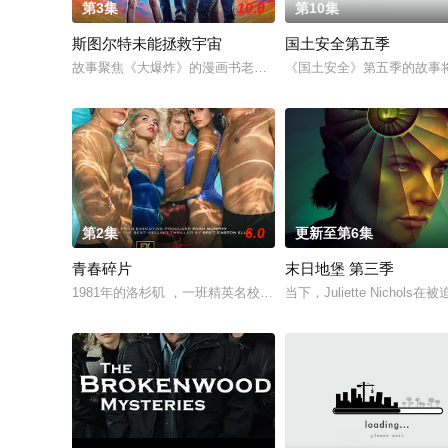
第3集
10.0
第10集
斯图尔特未能拯救宇宙
国土安全第五季
故事聚焦《大爆炸》的漫画书老板斯图尔特·布鲁姆，他弄坏了一
《国土安全》第五季的故事将发
第2集
6.0
更新至第6集
青春碎片
末日地堡 第三季
1981年的洛杉矶 ，一班精英名校的高中生原本过住灿烂生活，
当下，Juliette Nic