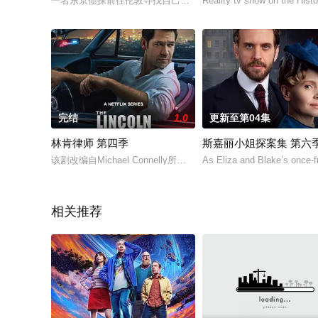
一名东京侦探前往伦敦寻找自己失散多年的弟弟，他现在被认为
Reality tv show on the His
完结
1.0
更新至第04集
林肯律师 第四季
斯嘉丽小姐探案集 第六
该剧改编自Michael Connelly所著系列小说第六本《无辜法则 The Law
As Eliza and Blake’s once-fr
相关推荐