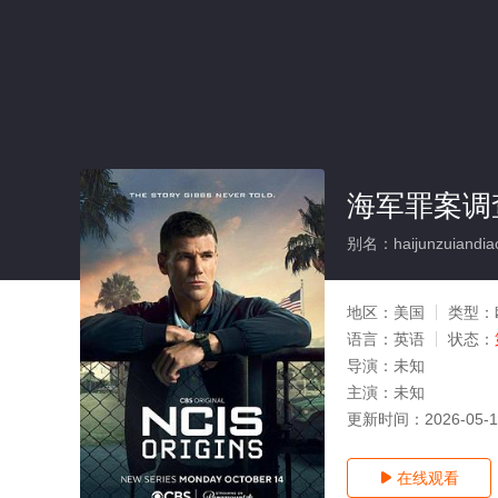
海军罪案调
别名：haijunzuiandiao
地区：
美国
类型：
语言：
英语
状态：
导演：
未知
主演：
未知
更新时间：
2026-05-
在线观看
