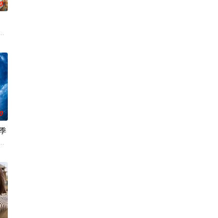
0
而是为一
酒吧的英国前刑警，原以为能过上平静生活。然而，当地接连发生游客离奇死
0
季
新
意义重大的题材之一——私家侦探故事。 第二季迎来洛杉矶
订第四季。