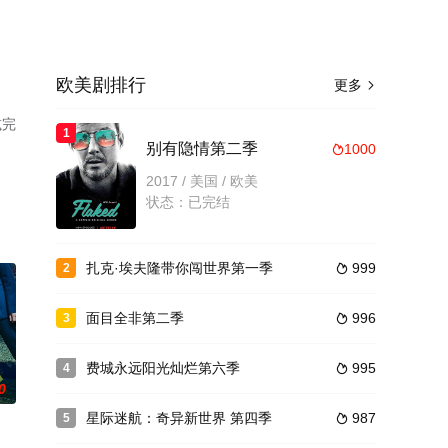
欧美剧排行
更多

减完
1
别有隐情第二季
1000

2017 / 美国 / 欧美
状态：已完结
扎克·埃夫隆带你闯世界第一季
999
2

面目全非第二季
996
3

费城永远阳光灿烂第六季
995
4

0
星际迷航：奇异新世界 第四季
987
5
