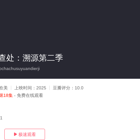
查处：溯源第二季
chachusuyuandierji
欧美
上映时间：
2025
豆瓣评分：
10.0
第18集
- 免费在线观看
11
极速观看
