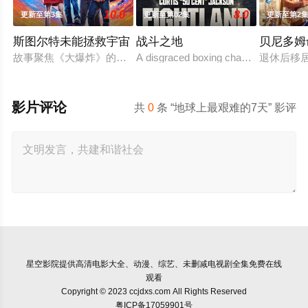
10.0
8.0
更新至第3集
更新至第02集
更新至第2
斯图尔特未能拯救宇宙
战斗之地
贝尼多姆
故事聚焦《大爆炸》的漫画书老板斯图尔特·布鲁姆，他弄坏了
A disgraced boxing champion is releas
退休后移
影片评论
共
0
条 “地球上最艰难的7天” 影评
星空影院
提供高清电影大全、动漫、综艺、未删减电视剧全集免费在线
观看
Copyright © 2023 ccjdxs.com All Rights Reserved
粤ICP备17059901号