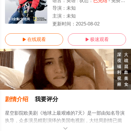
语言：
英语
状态：
已完结
- 免费在线观看
导演：
未知
主演：
未知
1-3全集/大结局
更新时间：
2025-08-02
在线观看
极速观看


剧情介绍
我要评分
星空影院欧美剧《地球上最艰难的7天》是一部由知名导演
执导，众多演员精彩演绎的美国电视剧，大结局剧情已揭
晓（1-3全集），手机免费观看高清无删减完整版电视剧全
