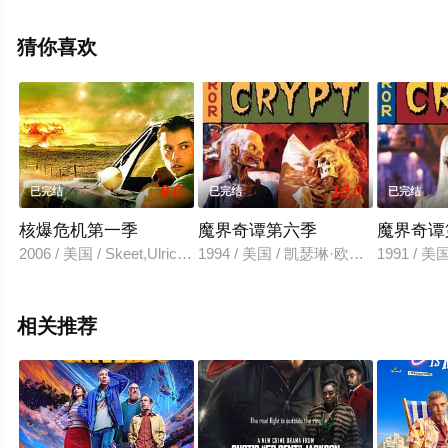
集来上星空影视就够了，更多相关信息可移步至豆瓣电视
剧、电视猫或剧情网等平台了解。
猜你喜欢
9.0
10.0
已完结
已完结
已完结
核爆危机第一季
魔界奇谭第六季
魔界奇谭
2006 / 美国 / Skeet,Ulrich,Ashley,Scott,Sprague,Grayden
1994 / 美国 / 凯瑟琳·欧哈拉,彼特·麦尼科
1991 /
相关推荐