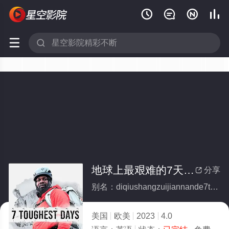






地球上最艰难的7天(全集)
分享

别名：diqiushangzuijiannande7tian
美国
欧美
2023
4.0