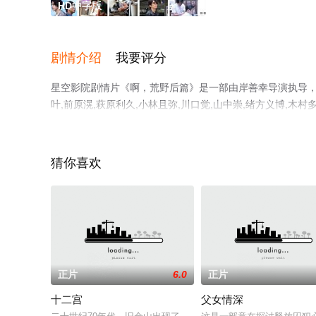
HD中字版
剧情介绍
我要评分
星空影院剧情片《啊，荒野后篇》是一部由岸善幸导演执导，菅田
叶,前原滉,萩原利久,小林且弥,川口觉,山中崇,绪方义博,木
高清无删减完整版电影大全来上星空影视就够了，更多相关
猜你喜欢
正片
6.0
正片
十二宫
父女情深