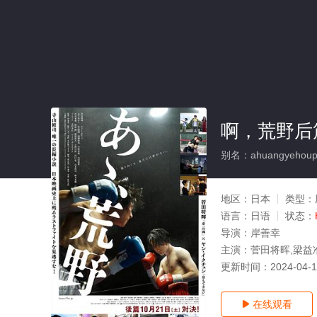
啊，荒野后
别名：ahuangyehoup
地区：
日本
类型：
语言：
日语
状态：
导演：
岸善幸
主演：
菅田将晖,梁益
更新时间：
2024-04-
在线观看
