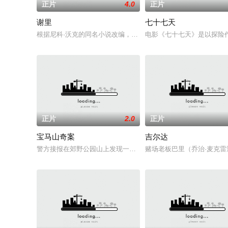
正片
4.0
正片
谢里
七十七天
根据尼科·沃克的同名小说改编，故事涉及创伤后应激障碍，故事
电影《七十七天》是以探险
正片
2.0
正片
宝马山奇案
吉尔达
警方接报在郊野公园山上发现一具女性裸屍，死者是外籍人士，
赌场老板巴里（乔治·麦克雷迪 Ge