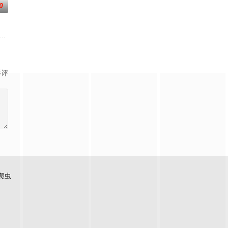
0
）是自幼长大的好朋友
Barnes 饰）的父亲排行第七，他也是父亲第
秒地完成奥逊·威尔斯的《公民凯恩》剧本，人们将通过这位尖刻的社会评论家兼
影评
爬虫