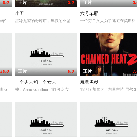
9.0
正片
5.0
正片
3.
小丑
六号车厢
讲述一个来自富裕家庭的男子本拥有美好生活，此后他远离家乡，
作家杨柳松77天孤身穿越羌塘无人区的真实事迹为蓝本创作。电影中，在生活
湿冷无望的哥谭市，卑微的亚瑟·弗兰克（华金·菲尼克斯 Joaquin Ph
一个芬兰女人为了逃避在莫斯科
10.0
正片
9.0
正片
7.
一个男人和一个女人
魔鬼黑狱
被人强奸後虐杀，身有数百处创伤。警方成立专案小组，将疑犯抓获
orge Macready 饰）将职业赌徒乔尼（格伦·福特 Glenn Ford
她，Anne Gauthier（阿努克·艾梅 Anouk Aimée 饰）是一个
1993 / 加拿大 / 布里吉特·尼尔森,保