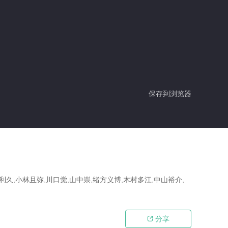
保存到浏览器
利久,小林且弥,川口觉,山中崇,绪方义博,木村多江,中山裕介,
分享
