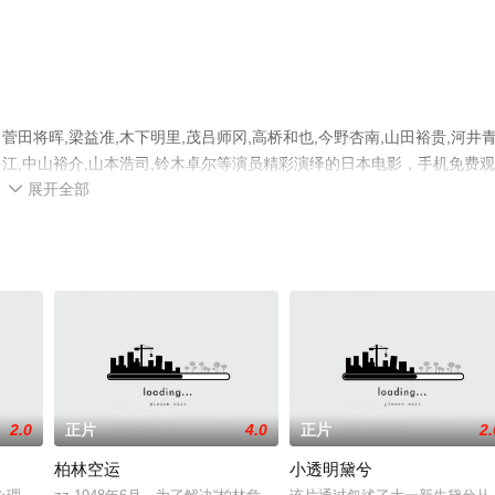
将晖,梁益准,木下明里,茂吕师冈,高桥和也,今野杏南,山田裕贵,河井
村多江,中山裕介,山本浩司,铃木卓尔等演员精彩演绎的日本电影，手机免费
展开全部
信息可移步至豆瓣电影、电视猫或剧情网等平台了解。

2.0
正片
4.0
正片
2.
柏林空运
小透明黛兮