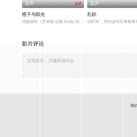
正片
3.0
正片
橙子与阳光
扎职
玛格丽特（艾米丽·沃森 Emily Watson 饰）是一个恪尽职
1997年，用功读书且孝
影片评论
RS