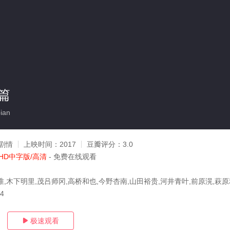
篇
ian
剧情
上映时间：
2017
豆瓣评分：
3.0
HD中字版/高清
- 免费在线观看
准,木下明里,茂吕师冈,高桥和也,今野杏南,山田裕贵,河井青叶,前原滉,萩原
14
极速观看
