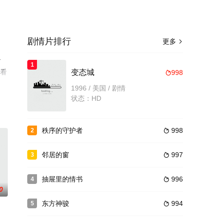
剧情片排行
更多

青
1
观看
变态城
998

1996 / 美国 / 剧情
状态：HD
秩序的守护者
998
2

邻居的窗
997
3

抽屉里的情书
996
4

0
东方神骏
994
5
