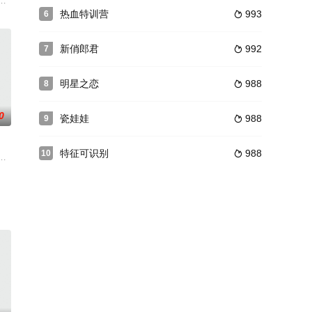
的女儿;不料遇上了一个
投入所有能够使用的飞机实施空中补给，搭建一条
小透明成长为一个独立女性的过程，表现了现代女性对自我的认知以及勇于追
热血特训营
993
6

新俏郎君
992
7

明星之恋
988
8

0
瓷娃娃
988
9

特征可识别
988
10

·塞尔维洛 饰），中
同时，却发现自己回到了一个完全陌生且危机四伏的世界。