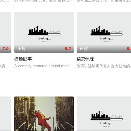
人后，向媒体寄一封信，留下密码、线索，向警方挑衅，多次的
心理的动作文艺片，一名刚出狱的囚犯，他回到地处密西西比河的故乡探望心爱
zz 1948年6月，为了解决“柏林危机”，美国总统杜鲁门下令空军
该片通过叙述了大一新生黛兮从
7.0
正片
9.0
正片
9.
撞脸囧事
秘恋惊魂
学生。但是一堂普通的美术课，揭示出这个看似无忧无虑的女孩子可
大雾引发了一场交通事故，失事司机就是前来调查少女失踪案的警探沃格尔（托尼
A comedy centered around three people who each have a look
故事讲述珍妮佛努力走出创伤的