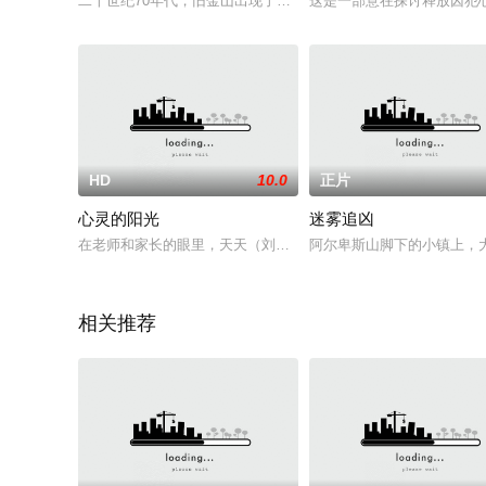
二十世纪70年代，旧金山出现了一个自称“十二宫”的杀人狂，杀
这是一部意在探讨释放囚犯
HD
10.0
正片
心灵的阳光
迷雾追凶
在老师和家长的眼里，天天（刘青饰）无疑是一个品学兼优的好
阿尔卑斯山脚下的小镇上，
相关推荐