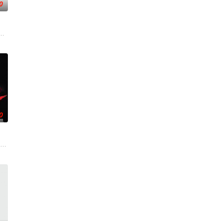
0
里迷失了自我的男主徘徊
oenix 饰）依靠扮演小丑赚取营生。与之
的一段秘密婚外情，登上了前往北极港口摩尔曼斯克的火车。她被迫与一名俄
0
寡妇，独自抚养着她的女儿。她是一名电
罗·科斯罗,金伯莉·凯茨,Kari,Whitman,Jana,Svandová,Lucie,Be