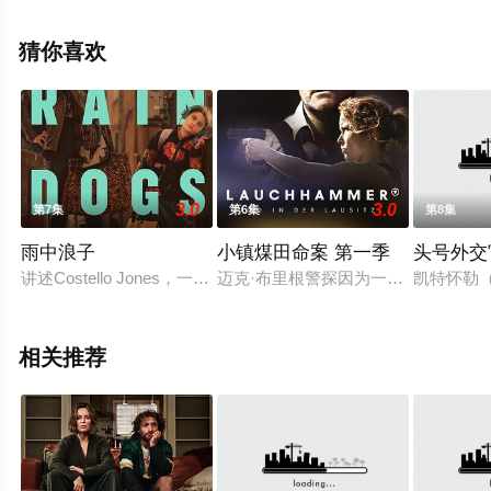
美国电视剧，大结局剧情已揭晓（全19集），手机免费观
看高清无删减完整版电视剧全集来上星空影视就够了，更
猜你喜欢
多相关信息可移步至豆瓣电视剧、电视猫或剧情网等平台
了解。
3.0
3.0
第7集
第6集
第8集
雨中浪子
小镇煤田命案 第一季
头号外交
讲述Costello Jones，一个城市中挣扎在贫困线下的单身
迈克·布里根警探因为一起骇人的谋
凯特怀勒
相关推荐