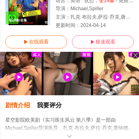
语言：
英语
状态：
全19集
- 免费在线观看
导演：
Michael,Spiller
主演：
扎克·布拉夫,萨拉·乔克,唐纳德·法森,尼尔·弗林,肯·詹金斯,约翰·C·麦金雷
全19集/全集
更新时间：
2024-04-14
在线观看
极速观看


剧情介绍
我要评分
星空影院欧美剧《实习医生风云 第八季》是一部由
Michael,Spiller导演执导，扎克·布拉夫,萨拉·乔克,唐纳德·
法森,尼尔·弗林,肯·詹金斯,约翰·C·麦金雷等演员精彩演绎的
