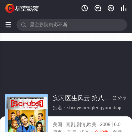






实习医生风云 第八季(全集)
分享

别名：shixiyishengfengyundibaji
美国
喜剧,剧情,欧美
2009
6.0