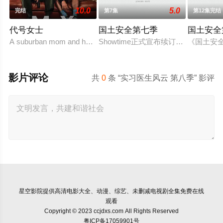
10.0
5.0
完结
第7集
第12集完结
代号女士
国土安全第七季
国土安全
A suburban mom and her high school friend plot to frighten
Showtime正式宣布续订《国土安全》
《国土安
影片评论
共
0
条 “实习医生风云 第八季” 影评
星空影院
提供高清电影大全、动漫、综艺、未删减电视剧全集免费在线
观看
Copyright © 2023 ccjdxs.com All Rights Reserved
粤ICP备17059901号