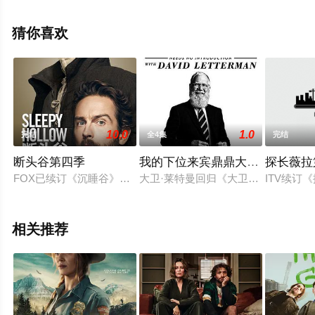
版电视剧全集来上星空影视就够了，更多相关信息可移步
至豆瓣电视剧、电视猫或剧情网等平台了解。
猜你喜欢
10.0
1.0
完结
全4集
完结
断头谷第四季
我的下位来宾鼎鼎大名第三季
探长薇拉
FOX已续订《沉睡谷》第四季。
大卫·莱特曼回归《大卫·莱特曼：下
ITV续订
相关推荐