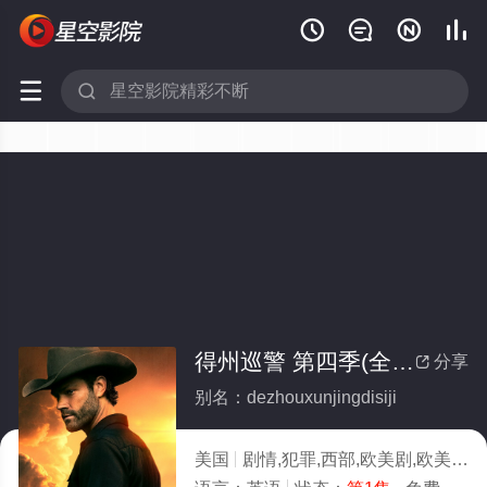






得州巡警 第四季(全集)
分享

别名：dezhouxunjingdisiji
美国
剧情,犯罪,西部,欧美剧,欧美
20