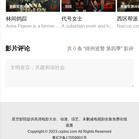
1.0
10.0
更新至第01集
完结
更新至第06
林间鸽踪
代号女士
西区帮派
Anna Pigeon is a former city slicker who became a park ran
A suburban mom and her high school fri
Narcos cre
影片评论
共
0
条 “得州巡警 第四季” 影评
星空影院
提供高清电影大全、动漫、综艺、未删减电视剧全集免费在线
观看
Copyright © 2023 ccjdxs.com All Rights Reserved
粤ICP备17059901号