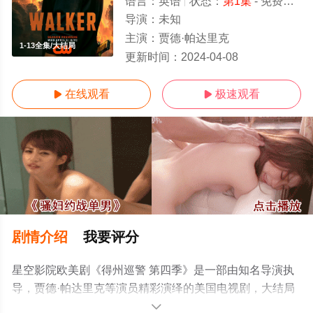
语言：
英语
状态：
第1集
- 免费在线观看
导演：
未知
主演：
贾德·帕达里克
1-13全集/大结局
更新时间：
2024-04-08
在线观看
极速观看


剧情介绍
我要评分
星空影院欧美剧《得州巡警 第四季》是一部由知名导演执
导，贾德·帕达里克等演员精彩演绎的美国电视剧，大结局
剧情已揭晓（1-13全集），手机免费观看高清无删减完整
