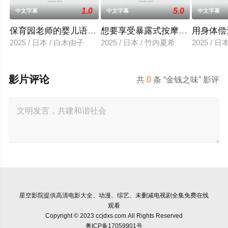
1.0
5.0
中文字幕
中文字幕
中文字幕
保育园老师的婴儿语让人超兴奋
想要享受暴露式按摩的已婚女子
用身体偿
2025 / 日本 / 白木由子
2025 / 日本 / 竹内夏希
2025 / 
影片评论
共
0
条 “金钱之味” 影评
星空影院
提供高清电影大全、动漫、综艺、未删减电视剧全集免费在线
观看
Copyright © 2023 ccjdxs.com All Rights Reserved
粤ICP备17059901号