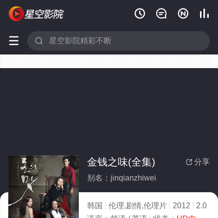






金钱之味(全集)
分享

别名：jinqianzhiwei
韩国
伦理,剧情,伦理片
2012
2.0