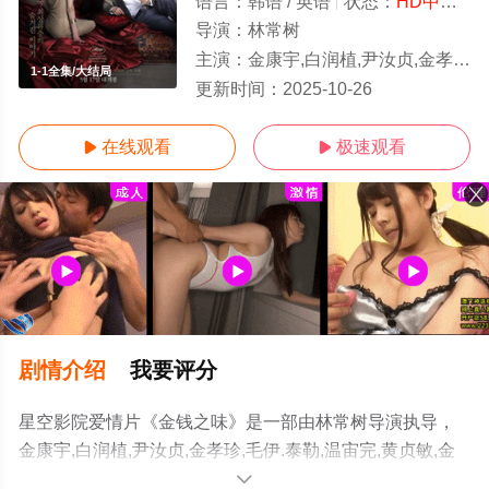
语言：
韩语 / 英语
状态：
HD中字/高清
导演：
林常树
主演：
金康宇,白润植,尹汝贞,金孝珍,毛伊.泰勒,温宙完,黄贞敏,金应洙,郑元中,李载求
1-1全集/大结局
更新时间：
2025-10-26
在线观看
极速观看


剧情介绍
我要评分
星空影院爱情片《金钱之味》是一部由林常树导演执导，
金康宇,白润植,尹汝贞,金孝珍,毛伊.泰勒,温宙完,黄贞敏,金
应洙,郑元中,李载求等演员精彩演绎的韩国电影，大结局剧
