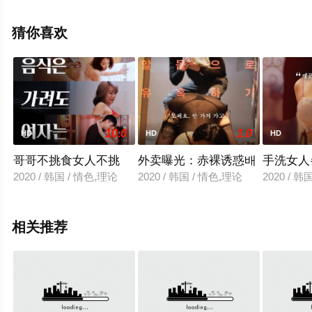
情已揭晓（1-1全集），手机免费观看高清无删减完整版电
影大全来上星空影视就够了，更多相关信息可移步至豆瓣
猜你喜欢
电影、电视猫或剧情网等平台了解。
10.0
1.0
HD
HD
HD
哥哥不挑食女人不挑
外卖曝光：赤裸诱惑배
手洗女人
2020 / 韩国 / 情色,理论
2020 / 韩国 / 情色,理论
2020 / 韩
相关推荐