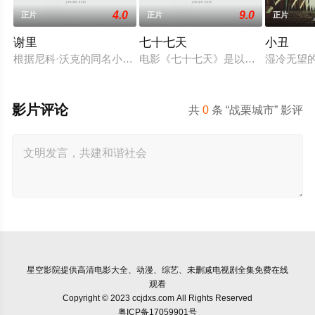
4.0
9.0
正片
正片
正片
谢里
七十七天
小丑
根据尼科·沃克的同名小说改编，故事涉及创伤后应激障碍，故
电影《七十七天》是以探险作家杨柳
湿冷无望的
影片评论
共
0
条 “战栗城市” 影评
星空影院
提供高清电影大全、动漫、综艺、未删减电视剧全集免费在线
观看
Copyright © 2023 ccjdxs.com All Rights Reserved
粤ICP备17059901号