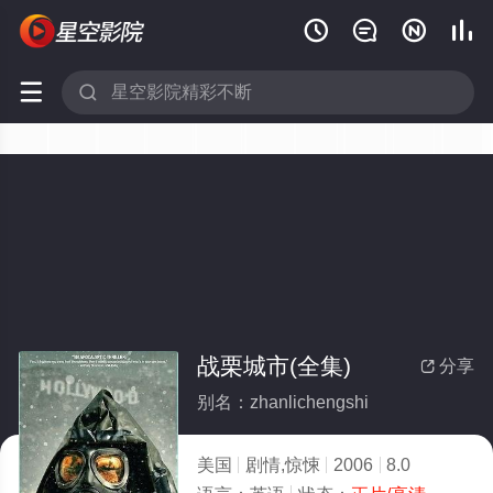






战栗城市(全集)
分享

别名：zhanlichengshi
美国
剧情,惊悚
2006
8.0