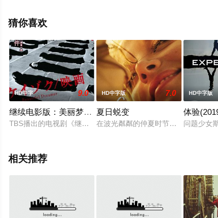
赫克托·路易斯·布斯塔曼特,珍妮·奥哈
拉,David·Richards,Scotty·Noyd·Jr.等演员精彩演绎的美国
猜你喜欢
电影，大结局剧情已揭晓（1-1全集），手机免费观看高清
无删减完整版电影大全来上星空影视就够了，更多相关信
息可移步至豆瓣电影、电视猫或剧情网等平台了解。
9.0
7.0
HD中字
HD中字版
HD中字版
继续电影版：美丽梦想者
夏日蜕变
体验(201
TBS播出的电视剧《继续》的电影版，故事承接电视版与电视版
在波光粼粼的仲夏时节，来自克鲁兹
问题少女
相关推荐