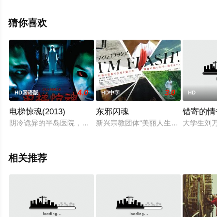
完整版电影大全来上星空影视就够了，更多相关信息可移
步至豆瓣电影、电视猫或剧情网等平台了解。
猜你喜欢
4.0
3.0
HD国语版
HD中字
HD
电梯惊魂(2013)
东邪闪魂
错寄的情
阴冷诡异的半岛医院，夜深人静时分，灯光闪烁昏暗，在该医院
新兴宗教团体“美丽人生（Life is B
大学生刘
相关推荐