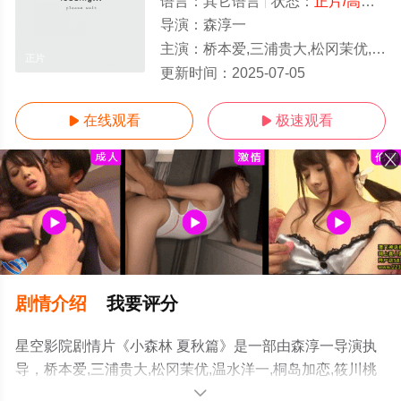
语言：
其它语言
状态：
正片/高清
- 
导演：
森淳一
主演：
桥本爱,三浦贵大,松冈茉优,温水洋一,桐岛加恋,筱川桃音
正片
更新时间：
2025-07-05
在线观看
极速观看


剧情介绍
我要评分
星空影院剧情片《小森林 夏秋篇》是一部由森淳一导演执
导，桥本爱,三浦贵大,松冈茉优,温水洋一,桐岛加恋,筱川桃
音等演员精彩演绎的日本电影，手机免费观看高清无删减
