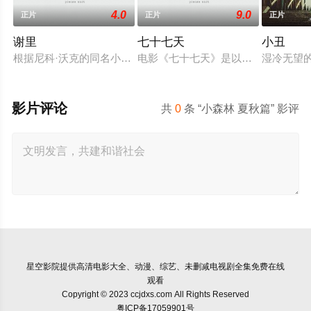
4.0
9.0
正片
正片
正片
谢里
七十七天
小丑
根据尼科·沃克的同名小说改编，故事涉及创伤后应激障碍，故
电影《七十七天》是以探险作家杨柳
湿冷无望的
影片评论
共
0
条 “小森林 夏秋篇” 影评
星空影院
提供高清电影大全、动漫、综艺、未删减电视剧全集免费在线
观看
Copyright © 2023 ccjdxs.com All Rights Reserved
粤ICP备17059901号