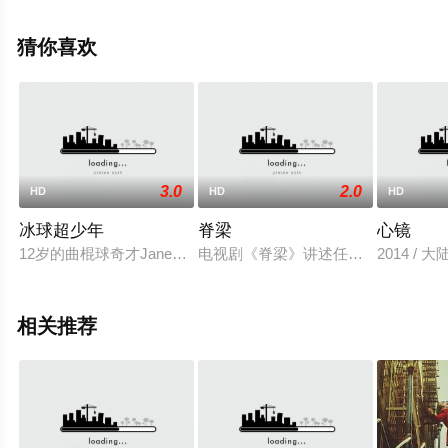
演绎的英国 / 美国电影，大结局剧情已揭晓（1-1全集），
手机免费观看高清无删减完整版电影大全来上星空影视就
猜你喜欢
够了，更多相关信息可移步至豆瓣电影、电视猫或剧情网
等平台了解。
3.0
2.0
HD
HD
HD
冰球超少年
脊梁
心镜
12岁的曲棍球奇才Janeau Trudel，在他妈妈惨死之后搬到
电视剧《脊梁》讲述任程伟饰演的市
2014 / 
相关推荐