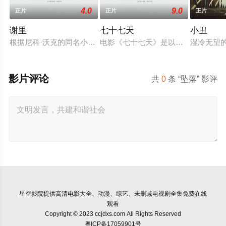
4.0
9.0
正片
正片
正片
谢里
七十七天
小丑
根据尼科·沃克的同名小说改编，故事涉及创伤后应激障碍，故
电影《七十七天》是以探险作家杨柳
湿冷无望的
影片评论
共
0
条 “坠落” 影评
星空影院
提供高清电影大全、动漫、综艺、未删减电视剧全集免费在线
观看
Copyright © 2023 ccjdxs.com All Rights Reserved
粤ICP备17059901号