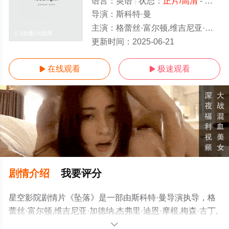
语言：
英语
状态：
正片/高清
- 免费在线观看
导演：
斯科特·曼
主演：
格蕾丝·富尔顿,维吉尼亚·加德纳,杰弗里·迪恩·摩根,梅森·古丁,贾斯珀·科尔,达雷尔·丹尼斯,朱莉娅·佩斯·米契尔
1-1全集/大结局
更新时间：
2025-06-21
在线观看
极速观看


剧情介绍
我要评分
星空影院剧情片《坠落》是一部由斯科特·曼导演执导，格
蕾丝·富尔顿,维吉尼亚·加德纳,杰弗里·迪恩·摩根,梅森·古丁,
贾斯珀·科尔,达雷尔·丹尼斯,朱莉娅·佩斯·米契尔等演员精彩
