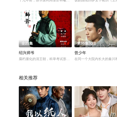
十九年前，琼华派利用望舒和羲和双剑网缚妖界，从中夺取灵力
该剧围绕28岁女子晓玥（
全23集
9.0
第35集完结
绍兴师爷
曾少年
腐朽僵化的清王朝，科举考试形同儿戏，官场同年勾结营党，庙
在同一个大院内长大的秦川
相关推荐