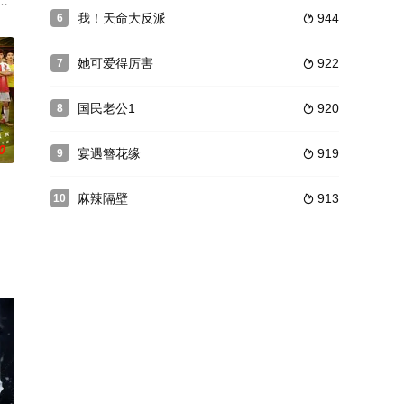
事件，就此开启了西汉
工》），10月27日开机，拍摄周期三个月，拍摄地横店
赋异禀，一个大脚能把足球踢到令人不可思议的距离，被五星体院足球班新上
我！天命大反派
944
6

她可爱得厉害
922
7

国民老公1
920
8

0
宴遇簪花缘
919
9

麻辣隔壁
913
10

身边，是谢乔最重要的朋
入爱河的丝音决心为了爱人留在人间。丝音凭借着自己织丝的
播的足球队，可是为人所知并不是因为他们踢得好，恰恰是踢得太臭了才遭到