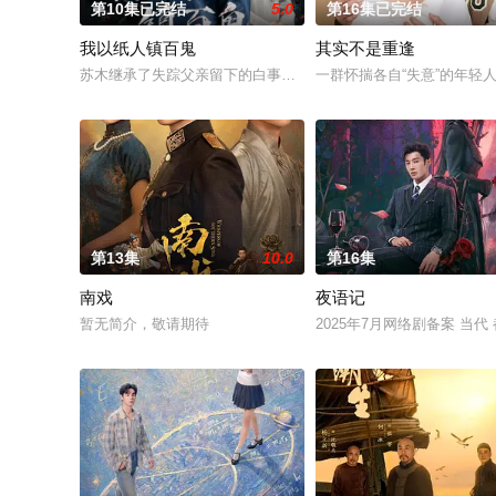
第10集已完结
5.0
第16集已完结
我以纸人镇百鬼
其实不是重逢
苏木继承了失踪父亲留下的白事馆，本想低调扎纸维生，却因一
一群怀揣各自“失意”的年
第13集
10.0
第16集
南戏
夜语记
暂无简介，敬请期待
2025年7月网络剧备案 当