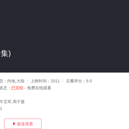
集)
型：
内地,大陆
上映时间：
2011
豆瓣评分：
9.0
状态：
已完结
- 免费在线观看
,牛宝军,周子茵
31
极速观看
