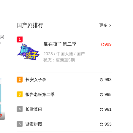
国产剧排行
更多

已揭
1
情
赢在孩子第二季
999

2023 / 中国大陆 / 国产
状态：更新至5期
长安女子录
993
2

报告老板第二季
965
3

长歌莫问
961
4

0
谜案拼图
953
5
