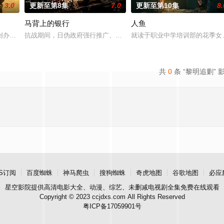
3.0
更新至第8集
7.0
更新至第10集
8.
马背上的银行
人鱼
“江逾白，我喜欢你，哲学和生物学意义上的喜欢。”那个夜晚，
创办大生企业，实业报国的故事。甲午战争后，国家蒙羞，张謇虽高中状元，却
抗战期间，日伪政府强行推广、使用由“中国准备银行”发行的伪钞货
就读于职业中学培训部的花季女
共
0
条 “黎明追剿” 
S订阅
百度蜘蛛
神马爬虫
搜狗蜘蛛
奇虎地图
谷歌地图
必应
星空影院
提供高清电影大全、动漫、综艺、未删减电视剧全集免费在线观看
Copyright © 2023 ccjdxs.com All Rights Reserved
粤ICP备17059901号