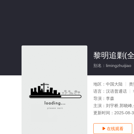
黎明追剿(全
别名：limingzhuijiao
地区：
中国大陆
类
语言：
汉语普通话
导演：
李森
主演：
刘宇桥,郭晓峰
更新时间：
2025-08-
在线观看
