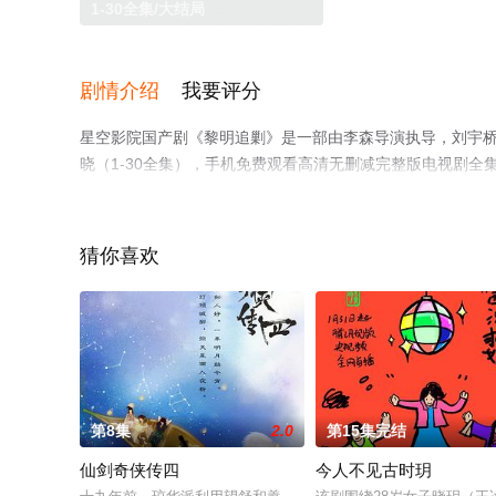
1-30全集/大结局
剧情介绍
我要评分
星空影院国产剧《黎明追剿》是一部由李森导演执导，刘宇桥
晓（1-30全集），手机免费观看高清无删减完整版电视剧
网等平台了解。
猜你喜欢
第8集
2.0
第15集完结
仙剑奇侠传四
今人不见古时玥