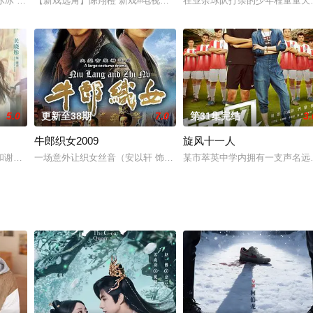
，引发人妖大战，双方伤亡惨重。琼华派弟子云天青和夙玉因对琼华
王冰冰 饰）的一场奇幻之旅展开，身为博物院展品管理员的晓玥被卷入一场神秘
【新戏选角】陈翔橙 新戏#电视剧穿越黑暗到黎明#（又名《我不是特
在业余球队打杂的少年程童童天
5.0
更新至38期
7.0
第31集完结
3.
牛郎织女2009
旋风十一人
堂之上难以找到几个敢为天下先，愿为黎首请命的好官。家住绍兴府
和谢乔是一对欢喜冤家，虽然秦川毒舌不温柔简单又粗暴，但是却一直陪在谢乔
一场意外让织女丝音（安以轩 饰）遇见了凡人牛郎（田亮 饰），坠
某市萃英中学内拥有一支声名远