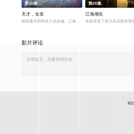
第16集
8.0
第26集
天才，女友
江海潮生
根据素光同同名小说改编。江逾白长大以后，林知夏忽然对他说：
本剧讲述了状元实业家张謇
影片评论
RS