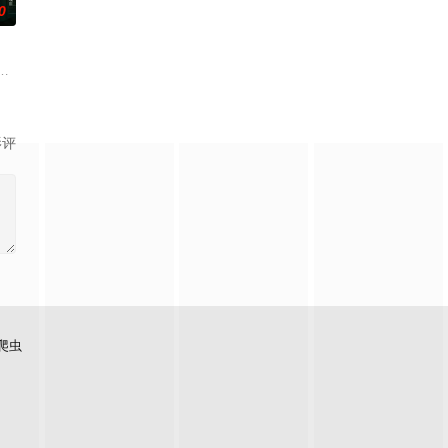
0
渴望寻求强国之路。他毅
币。根据党中央指示，高景波、徐邵梁、孙希光和黄鹰等人开
生苏琳（黄杨钿甜 饰），虽自小被父母忽视，在艰苦环境中长大，但她始终刻
影评
爬虫