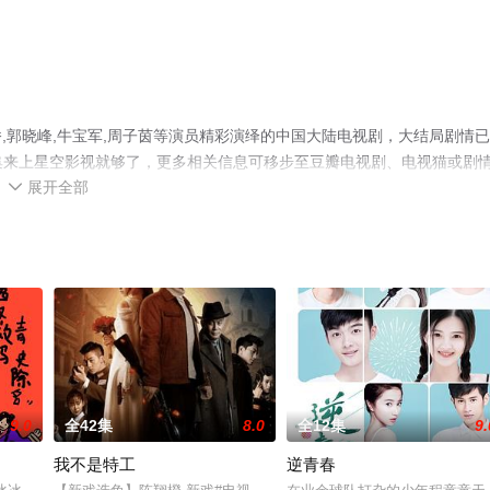
,郭晓峰,牛宝军,周子茵等演员精彩演绎的中国大陆电视剧，大结局剧情
全集来上星空影视就够了，更多相关信息可移步至豆瓣电视剧、电视猫或剧
展开全部

9.0
全42集
8.0
全12集
9.
我不是特工
逆青春