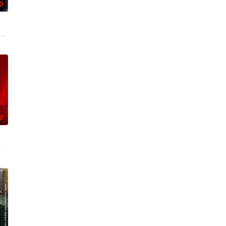
0
色人文与美食为引，用
奚圆（姜贞羽 饰）因意外踏入玄机界，继而卷入虎云国内乱
刑侦支队在无普及监控、无DNA鉴定技术的支持下，通过摸排、勘查等传统刑侦
0
的阴阳宅，江淮被掳走配“阴婚”。他与女探长穆英搭档，
辉，大平王朝有史以来个以女子进士科三元及第入翰林院的奇女子。十年前的