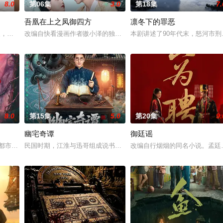
8.0
第06集
3.0
第18集
7.
吾凰在上之凤御四方
凛冬下的罪恶
具流血的新娘纸人卷入了一场跨越十年的惊天阴谋。这纸人身上，竟
轻人，在沿海小城南安相遇相知，他们决心各展所长创办旅行社。他们以当地的特
改编自快看漫画作者嗷小泽的独家连载漫画《吾凰在上》。 现代少女
本剧讲述了90年代末，怒河市
8.0
第15集
5.0
第20集
9.
幽宅奇谭
御廷谣
代 都市 海南越酷文化传媒有限公司
民国时期，江淮与迅哥组成说书班子，偶遇“白天人住屋，晚上鬼占房”
改编自行烟烟的同名小说。孟廷